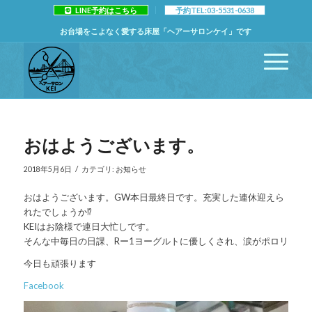
LINE予約はこちら
予約TEL:03-5531-0638
お台場をこよなく愛する床屋「ヘアーサロンケイ」です
おはようございます。
/
2018年5月6日
カテゴリ:
お知らせ
おはようございます。GW本日最終日です。充実した連休迎えら
れたでしょうか⁉️
KEIはお陰様で連日大忙しです。
そんな中毎日の日課、Rー1ヨーグルトに優しくされ、涙がポロリ
今日も頑張ります
Facebook