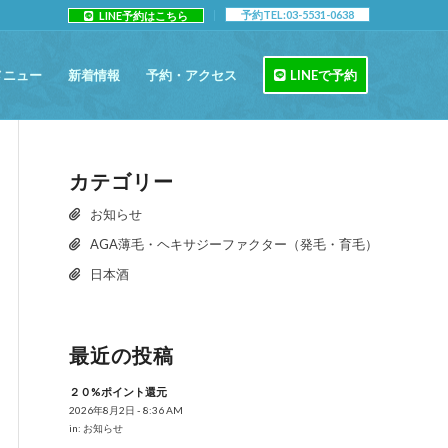
予約TEL:03-5531-0638
LINE予約はこちら
メニュー
新着情報
予約・アクセス
LINEで予約
カテゴリー
お知らせ
AGA薄毛・ヘキサジーファクター（発毛・育毛）
日本酒
最近の投稿
２０%ポイント還元
2026年8月2日 - 8:36 AM
in:
お知らせ