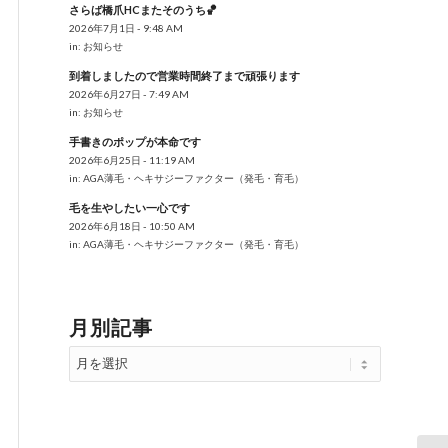
さらば橋爪HCまたそのうち🏀
2026年7月1日 - 9:48 AM
in:
お知らせ
到着しましたので営業時間終了まで頑張ります
2026年6月27日 - 7:49 AM
in:
お知らせ
手書きのポップが本命です
2026年6月25日 - 11:19 AM
in:
AGA薄毛・ヘキサジーファクター（発毛・育毛）
毛を生やしたい一心です
2026年6月18日 - 10:50 AM
in:
AGA薄毛・ヘキサジーファクター（発毛・育毛）
月別記事