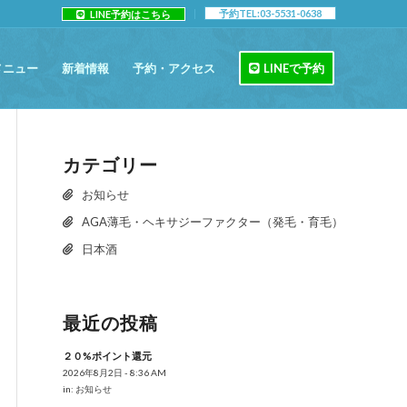
予約TEL:03-5531-0638
LINE予約はこちら
メニュー
新着情報
予約・アクセス
LINEで予約
カテゴリー
お知らせ
AGA薄毛・ヘキサジーファクター（発毛・育毛）
日本酒
最近の投稿
２０%ポイント還元
2026年8月2日 - 8:36 AM
in:
お知らせ