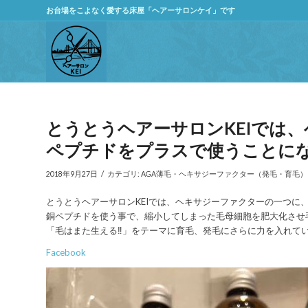
お台場をこよなく愛する床屋「ヘアーサロンケイ」です
とうとうヘアーサロンKEIでは
ペプチドをプラスで使うことに
/
2018年9月27日
カテゴリ:
AGA薄毛・ヘキサジーファクター（発毛・育毛）
とうとうヘアーサロンKEIでは、ヘキサジーファクターの一つに
銅ペプチドを使う事で、縮小してしまった毛母細胞を肥大化させ
「毛はまた生える‼️」をテーマに育毛、発毛にさらに力を入れて
Facebook