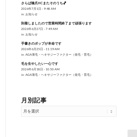
さらば橋爪HCまたそのうち🏀
2026年7月1日 - 9:48 AM
in:
お知らせ
到着しましたので営業時間終了まで頑張ります
2026年6月27日 - 7:49 AM
in:
お知らせ
手書きのポップが本命です
2026年6月25日 - 11:19 AM
in:
AGA薄毛・ヘキサジーファクター（発毛・育毛）
毛を生やしたい一心です
2026年6月18日 - 10:50 AM
in:
AGA薄毛・ヘキサジーファクター（発毛・育毛）
月別記事