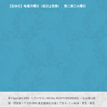
【定休日】毎週月曜日（祝日は営業）、第二第三火曜日
© Copyright 2021 - ヘアーサロンKEI ALL RIGHTS RESERVED. ～お台場の床
屋・理容室～〒135-0091 東京都港区台場１丁目５−７―AGA・育毛・発毛