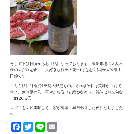
そして下は日頃からお世話になっております、豊洲市場の大菱水
産のマグロを肴に、大好きな秋田の花邑(はなむら)純米大吟醸山
田錦です。
こちら秋に1回だけ出荷の限定もの。それはそれは美味かったで
すよ。大吟醸の為、華やかな香りと絶妙なキレ。雑味ゼロ文句な
し‼️120点⭕️
マグロも大変美味しく、家が料亭に早替わりした夜になりました
✨
Facebook
Twitter
Line
Email