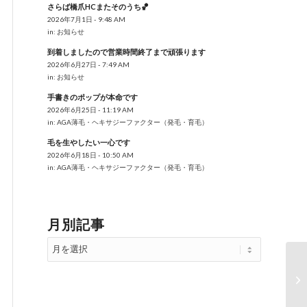
さらば橋爪HCまたそのうち🏀
2026年7月1日 - 9:48 AM
in:
お知らせ
到着しましたので営業時間終了まで頑張ります
2026年6月27日 - 7:49 AM
in:
お知らせ
手書きのポップが本命です
2026年6月25日 - 11:19 AM
in:
AGA薄毛・ヘキサジーファクター（発毛・育毛）
毛を生やしたい一心です
2026年6月18日 - 10:50 AM
in:
AGA薄毛・ヘキサジーファクター（発毛・育毛）
月別記事
在