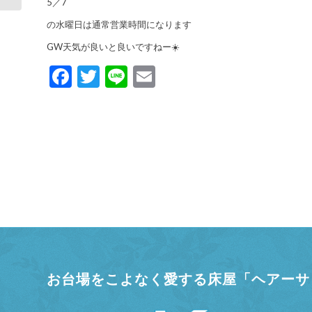
5／7
の水曜日は通常営業時間になります
GW天気が良いと良いですねー☀️
Facebook
Twitter
Line
Email
お台場をこよなく愛する床屋「ヘアーサロ