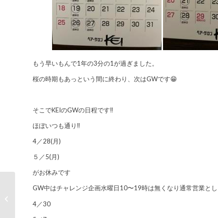
もう早いもんで1年の3分の1が過ぎました。
桜の時期もあっという間に終わり、次はGWです😁
そこでKEIのGWの日程です‼️
ほぼいつも通り‼️
4／28(月)
５／5(月)
がお休みです
GW中はチャレンジ企画水曜日10〜19時は無くなり通常営業と
いえいえ、呑んでいますよ😁
4／30