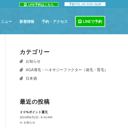
予約TEL:03-5531-0638
LINE予約はこちら
メニュー
新着情報
予約・アクセス
LINEで予約
カテゴリー
お知らせ
AGA薄毛・ヘキサジーファクター（発毛・育毛）
日本酒
最近の投稿
２０%ポイント還元
2026年8月2日 - 8:36 AM
in:
お知らせ