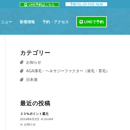
予約TEL:03-5531-0638
LINE予約はこちら
メニュー
新着情報
予約・アクセス
LINEで予約
カテゴリー
お知らせ
AGA薄毛・ヘキサジーファクター（発毛・育毛）
日本酒
最近の投稿
２０%ポイント還元
2026年8月2日 - 8:36 AM
in:
お知らせ