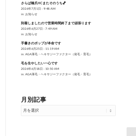
さらば橋爪HCまたそのうち🏀
2026年7月1日 - 9:48 AM
in:
お知らせ
到着しましたので営業時間終了まで頑張ります
2026年6月27日 - 7:49 AM
in:
お知らせ
手書きのポップが本命です
2026年6月25日 - 11:19 AM
in:
AGA薄毛・ヘキサジーファクター（発毛・育毛）
毛を生やしたい一心です
2026年6月18日 - 10:50 AM
in:
AGA薄毛・ヘキサジーファクター（発毛・育毛）
月別記事