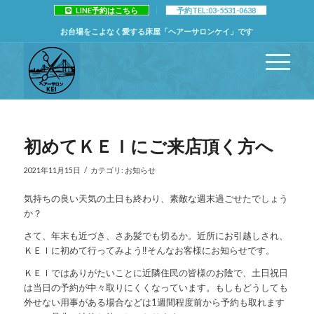
LINE予約はこちら
予約TEL:03-5531-0638
お台場をこよなく愛する床屋「ヘアーサロンケイ」です
初めてＫＥＩにご来店頂く方へ
/
2021年11月15日
カテゴリ:
お知らせ
気持ちの良い天気の土日も終わり、素敵な週末過ごせたでしょう
か？
さて、年末も近づき、さあ髪でも切るか。近所にお引越しされ、
ＫＥＩに初めて行ってみよう‼️そんなお客様にお知らせです。
ＫＥＩではありがたいことに近隣住民の皆様のお陰で、土日祝日
は当日の予約が中々取りにくくなっています。もしもどうしても
外せない用事がある場合などは1週間程度前から予約も取れます