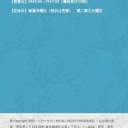
【営業日】AM9:00～PM7:00（最終受付18時）
【定休日】毎週月曜日（祝日は営業）、第二第三火曜日
© Copyright 2021 - ヘアーサロンKEI ALL RIGHTS RESERVED. ～お台場の床
屋・理容室～〒135-0091 東京都港区台場１丁目５−７―AGA・育毛・発毛