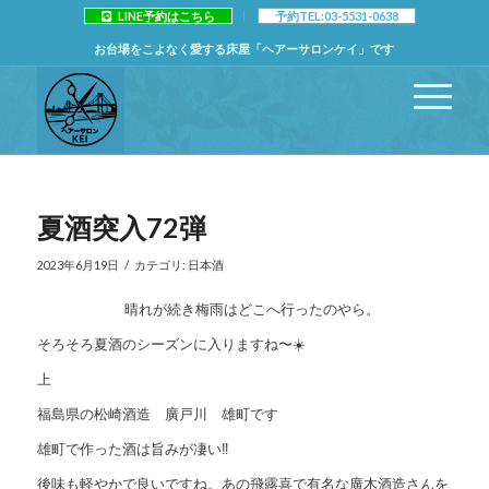
LINE予約はこちら
予約TEL:03-5531-0638
お台場をこよなく愛する床屋「ヘアーサロンケイ」です
夏酒突入72弾
/
2023年6月19日
カテゴリ:
日本酒
晴れが続き梅雨はどこへ行ったのやら。
そろそろ夏酒のシーズンに入りますね〜☀️
上
福島県の松崎酒造 廣戸川 雄町です
雄町で作った酒は旨みが凄い‼️
後味も軽やかで良いですね。あの飛露喜で有名な廣木酒造さんを