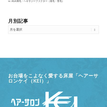
in:
AGA薄毛・ヘキサジーファクター（発毛・育毛）
月別記事
お台場をこよなく愛する床屋「ヘアーサ
ロンケイ（KEI）」