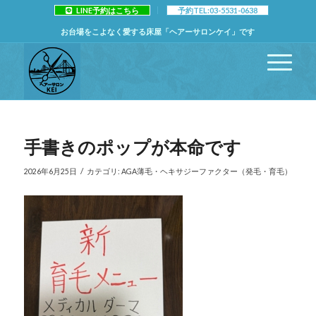
LINE予約はこちら
予約TEL:03-5531-0638
お台場をこよなく愛する床屋「ヘアーサロンケイ」です
手書きのポップが本命です
/
2026年6月25日
カテゴリ:
AGA薄毛・ヘキサジーファクター（発毛・育毛）