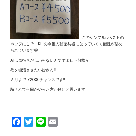
このシンプルisベストの
ポップにこそ、KEIの今後の秘密兵器になっていく可能性が秘め
られています😁
AIは気持ちが伝わらないんですよね〜何故か
毛を復活させたい皆さん‼️
８月まで-¥2000チャンスです‼️
騙されて何回かやった方が良いと思います
Facebook
Twitter
Line
Email