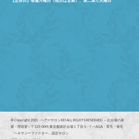
【定休日】毎週月曜日（祝日は営業）、第二第三火曜日
© Copyright 2021 - ヘアーサロンKEI ALL RIGHTS RESERVED. ～お台場の床
屋・理容室～〒135-0091 東京都港区台場１丁目５−７―AGA・育毛・発毛
「ヘキサジーファクター」認定サロン