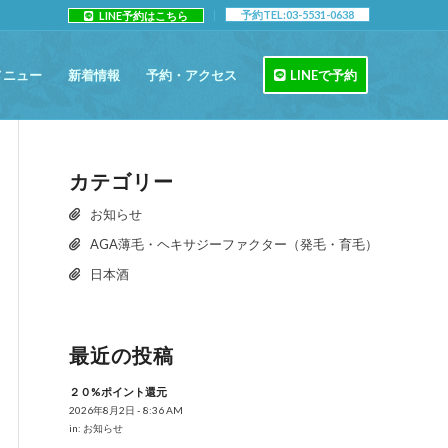
予約TEL:03-5531-0638
LINE予約はこちら
メニュー
新着情報
予約・アクセス
LINEで予約
カテゴリー
お知らせ
AGA薄毛・ヘキサジーファクター（発毛・育毛）
日本酒
最近の投稿
２０%ポイント還元
2026年8月2日 - 8:36 AM
in:
お知らせ