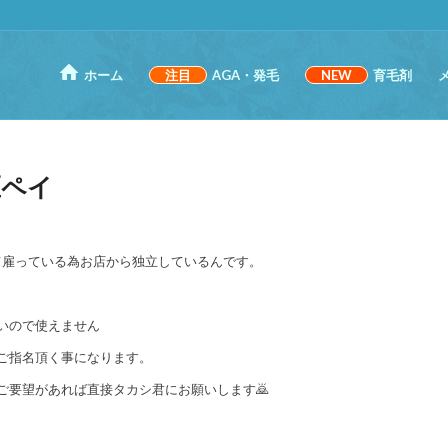
ホーム
注目
AGA・発毛
NEW
育毛剤
区ペイ
て雇っている為お店から独立しているんです。
いので使えません
ご指名頂く事になります。
ご要望があれば直接タカシ君にお願いします🙇