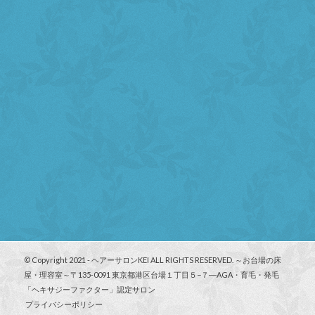
© Copyright 2021 - ヘアーサロンKEI ALL RIGHTS RESERVED. ～お台場の床
屋・理容室～〒135-0091 東京都港区台場１丁目５−７―AGA・育毛・発毛
「ヘキサジーファクター」認定サロン
プライバシーポリシー