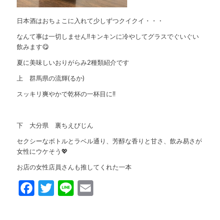
日本酒はおちょこに入れて少しずつクイクイ・・・
なんて事は一切しません‼️キンキンに冷やしてグラスでぐいぐい
飲みます😋
夏に美味しいおりがらみ2種類紹介です
上 群馬県の流輝(るか)
スッキリ爽やかで乾杯の一杯目に‼️
下 大分県 裏ちえびじん
セクシーなボトルとラベル通り、芳醇な香りと甘さ、飲み易さが
女性にウケそう💖
お店の女性店員さんも推してくれた一本
Facebook
Twitter
Line
Email