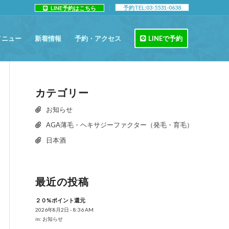
予約TEL:03-5531-0638
LINE予約はこちら
メニュー
新着情報
予約・アクセス
LINEで予約
カテゴリー
お知らせ
AGA薄毛・ヘキサジーファクター（発毛・育毛）
日本酒
最近の投稿
２０%ポイント還元
2026年8月2日 - 8:36 AM
in:
お知らせ