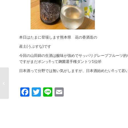
本日はたまに登場します熊本県 花の香酒造の
産土(うぶすな)です
今回の山田錦の生酒は酸味が強めでサッパリグレープフルーツ的な
ですがまだポンッ‼️って麹菌選手権ダントツ1位🤣
日本酒って分野では無い気がしますが、日本酒始めたい‼️って若い
(速報)当たりが来ました日本酒第61弾
Facebook
Twitter
Line
Email