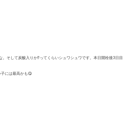
。そして炭酸入りか⁉️ってくらいシュワシュワです。本日開栓後3日目
子には最高かも😋