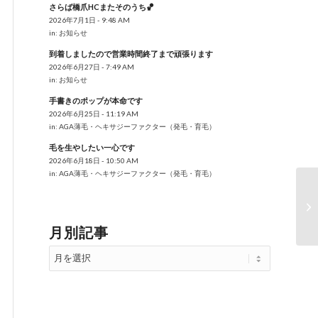
さらば橋爪HCまたそのうち🏀
2026年7月1日 - 9:48 AM
in:
お知らせ
到着しましたので営業時間終了まで頑張ります
2026年6月27日 - 7:49 AM
in:
お知らせ
手書きのポップが本命です
2026年6月25日 - 11:19 AM
in:
AGA薄毛・ヘキサジーファクター（発毛・育毛）
毛を生やしたい一心です
2026年6月18日 - 10:50 AM
in:
AGA薄毛・ヘキサジーファクター（発毛・育毛）
育
月別記事