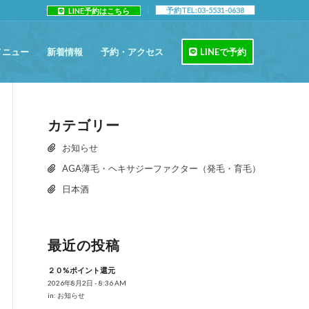
予約TEL:03-5531-0638
LINE予約はこちら
メニュー
新着情報
予約・アクセス
LINEで予約
カテゴリー
お知らせ
AGA薄毛・ヘキサジーファクター（発毛・育毛）
日本酒
最近の投稿
２０%ポイント還元
2026年8月2日 - 8:36 AM
in:
お知らせ