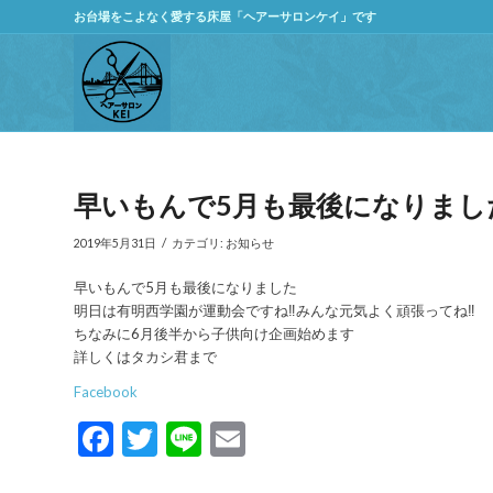
お台場をこよなく愛する床屋「ヘアーサロンケイ」です
早いもんで5月も最後になりまし
/
2019年5月31日
カテゴリ:
お知らせ
早いもんで5月も最後になりました
明日は有明西学園が運動会ですね‼️みんな元気よく頑張ってね‼️
ちなみに6月後半から子供向け企画始めます
詳しくはタカシ君まで
Facebook
Facebook
Twitter
Line
Email