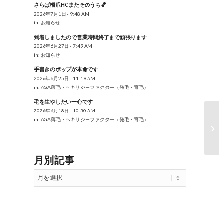
さらば橋爪HCまたそのうち🏀
2026年7月1日 - 9:48 AM
in:
お知らせ
到着しましたので営業時間終了まで頑張ります
2026年6月27日 - 7:49 AM
in:
お知らせ
手書きのポップが本命です
2026年6月25日 - 11:19 AM
in:
AGA薄毛・ヘキサジーファクター（発毛・育毛）
毛を生やしたい一心です
2026年6月18日 - 10:50 AM
in:
AGA薄毛・ヘキサジーファクター（発毛・育毛）
明
辺
月別記事