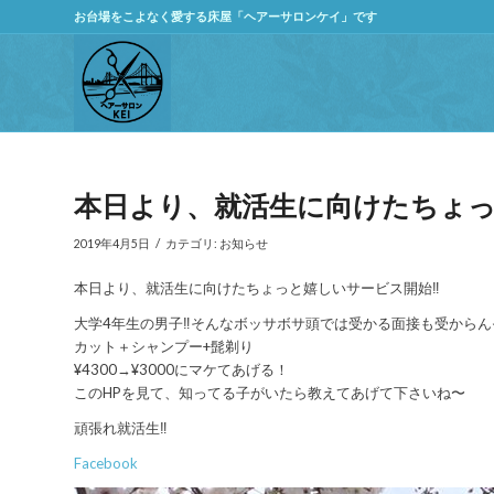
お台場をこよなく愛する床屋「ヘアーサロンケイ」です
本日より、就活生に向けたちょっ
/
2019年4月5日
カテゴリ:
お知らせ
本日より、就活生に向けたちょっと嬉しいサービス開始‼️
大学4年生の男子‼️そんなボッサボサ頭では受かる面接も受からん
カット＋シャンプー+髭剃り
¥4300→¥3000にマケてあげる！
このHPを見て、知ってる子がいたら教えてあげて下さいね〜
頑張れ就活生‼️
Facebook