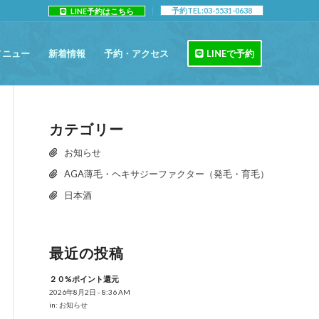
予約TEL:03-5531-0638
LINE予約はこちら
メニュー
新着情報
予約・アクセス
LINEで予約
カテゴリー
お知らせ
AGA薄毛・ヘキサジーファクター（発毛・育毛）
日本酒
最近の投稿
２０%ポイント還元
2026年8月2日 - 8:36 AM
in:
お知らせ