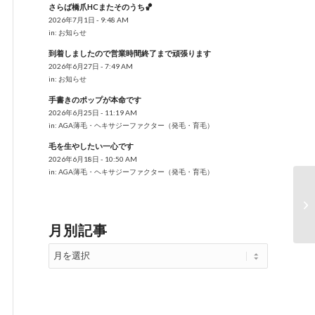
さらば橋爪HCまたそのうち🏀
2026年7月1日 - 9:48 AM
in:
お知らせ
到着しましたので営業時間終了まで頑張ります
2026年6月27日 - 7:49 AM
in:
お知らせ
手書きのポップが本命です
2026年6月25日 - 11:19 AM
in:
AGA薄毛・ヘキサジーファクター（発毛・育毛）
毛を生やしたい一心です
2026年6月18日 - 10:50 AM
in:
AGA薄毛・ヘキサジーファクター（発毛・育毛）
2
月別記事