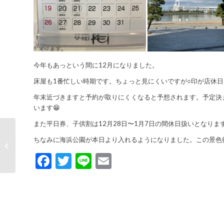
今年もあっという間に12月になりました。
床屋も1番忙しい時期です。ちょっと見にくいですが○印が店休
年末近づきますと予約が取りにくくなると予想されます。予定決
います😁
また平日券、子供割は12月28日〜1月7日の間休日扱いとなり
ちなみに海浜公園が本日より入れるようになりました。この景色
日本酒飲み続けて22弾へ
Facebook
Twitter
Line
Email