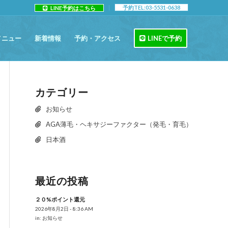
予約TEL:03-5531-0638
LINE予約はこちら
メニュー
新着情報
予約・アクセス
LINEで予約
カテゴリー
お知らせ
AGA薄毛・ヘキサジーファクター（発毛・育毛）
日本酒
最近の投稿
２０%ポイント還元
2026年8月2日 - 8:36 AM
in:
お知らせ