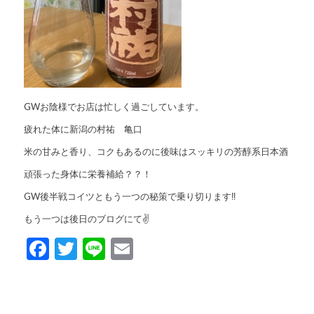
GWお陰様でお店は忙しく過ごしています。
疲れた体に新潟の村祐 亀口
米の甘みと香り、コクもあるのに後味はスッキリの芳醇系日本酒
頑張った身体に栄養補給？？！
GW後半戦コイツともう一つの秘策で乗り切ります‼️
もう一つは後日のブログにて✌️
Facebook
Twitter
Line
Email