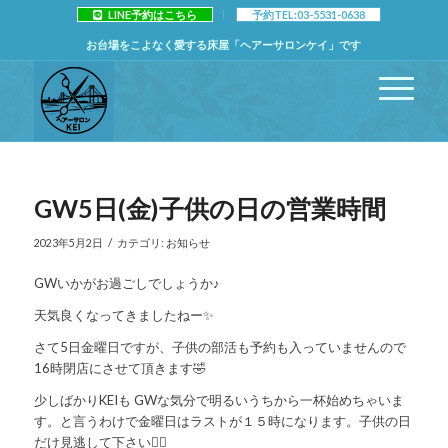
LINE予約はこちら
予約TEL:03-5531-0638
お台場をこよなく愛する床屋「ヘアーサロンケイ」です
GW5日(金)子供の日の営業時間
/
2023年5月2日
カテゴリ:
お知らせ
GWいかがお過ごしでしょうか♪
天気良くなってきましたねー✨
さて5日金曜日ですが、子供の部活も予約も入っていませんので
16時閉店にさせて頂きます🤣
少しばかりKEIも GWな気分で明るいうちから一杯始めちゃいま
す。と言うわけで金曜日はラストが１５時になります。子供の日
だけ見逃して下さい🙇‍♂️