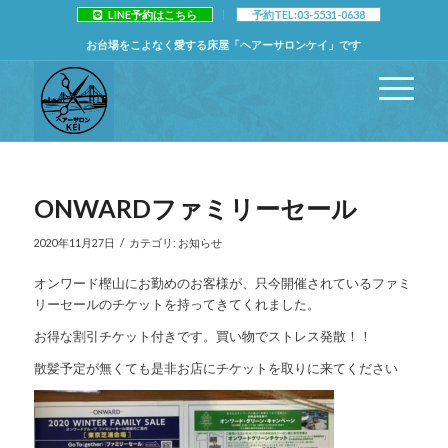
LINE予約はこちら
予約TEL:03-5531-0638
お台場をこよなく愛する床屋「ヘアーサロンケイ」です
ONWARDファミリーセール
/
2020年11月27日
カテゴリ:
お知らせ
オンワード樫山にお勤めのお客様が、只今開催されているファミ
リーセールのチケットを持ってきてくれました。
お得な割引チケット付きです。買い物でストレス発散！！
散髪予定が無くても是非お店にチケットを取りに来てください